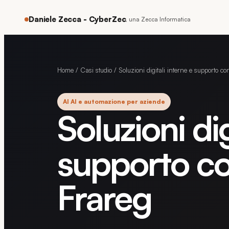
Daniele Zecca - CyberZec
, una Zecca Informatica
Home
/
Casi studio
/
Soluzioni digitali interne e supporto co
AI AI e automazione per aziende
Soluzioni dig
supporto co
Frareg