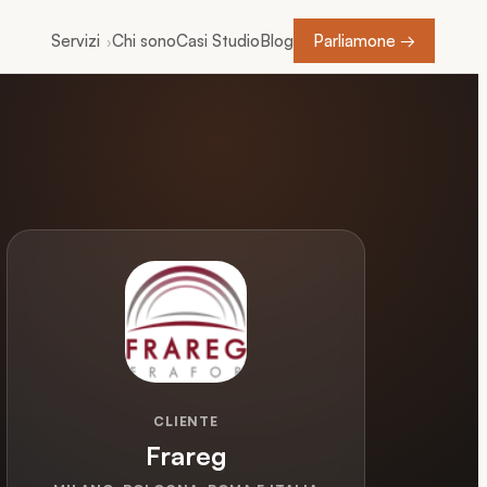
Servizi
Chi sono
Casi Studio
Blog
Parliamone →
›
CLIENTE
Frareg