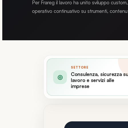
Per Frareg il lavoro ha unito sviluppo custom
operativo continuativo su strumenti, contenut
SETTORE
Consulenza, sicurezza su
◎
lavoro e servizi alle
imprese