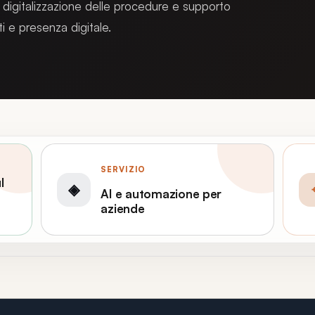
, digitalizzazione delle procedure e supporto
i e presenza digitale.
SERVIZIO
l
◈
AI e automazione per
aziende