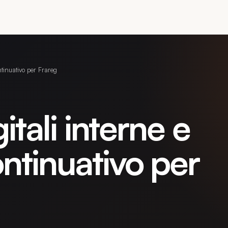
ntinuativo per Frareg
itali interne e
ntinuativo per