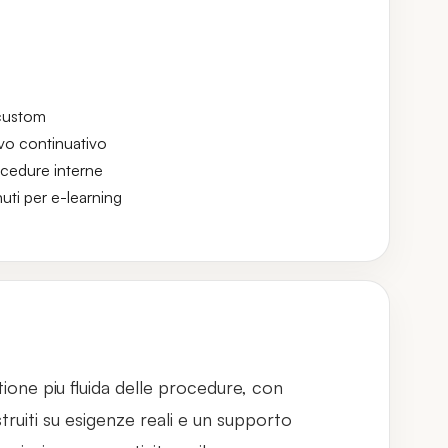
 custom
vo continuativo
ocedure interne
uti per e-learning
stione piu fluida delle procedure, con
struiti su esigenze reali e un supporto