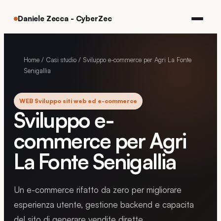
Daniele Zecca - CyberZec
Home
/
Casi studio
/
Sviluppo e-commerce per Agri La Fonte
Senigallia
WEB Sviluppo siti web ed e-commerce
Sviluppo e-
commerce per Agri
La Fonte Senigallia
Un e-commerce rifatto da zero per migliorare
esperienza utente, gestione backend e capacita
del sito di generare vendite dirette.