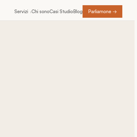
Servizi
Chi sono
Casi Studio
Blog
Parliamone →
›