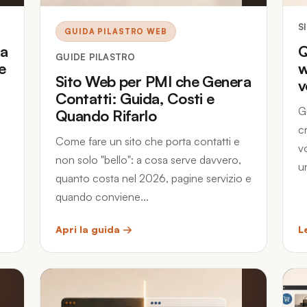
S
GUIDA PILASTRO WEB
la
Q
GUIDE PILASTRO
e
w
Sito Web per PMI che Genera
v
Contatti: Guida, Costi e
G
Quando Rifarlo
c
Come fare un sito che porta contatti e
v
non solo "bello": a cosa serve davvero,
u
quanto costa nel 2026, pagine servizio e
quando conviene...
Apri la guida →
L