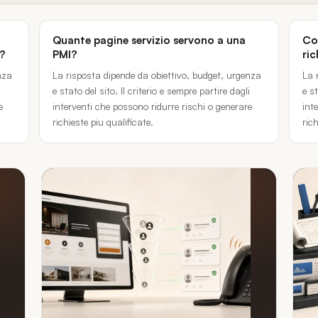
Quante pagine servizio servono a una
Com
o?
PMI?
ric
nza
La risposta dipende da obiettivo, budget, urgenza
La 
i
e stato del sito. Il criterio e sempre partire dagli
e st
e
interventi che possono ridurre rischi o generare
int
richieste piu qualificate.
rich