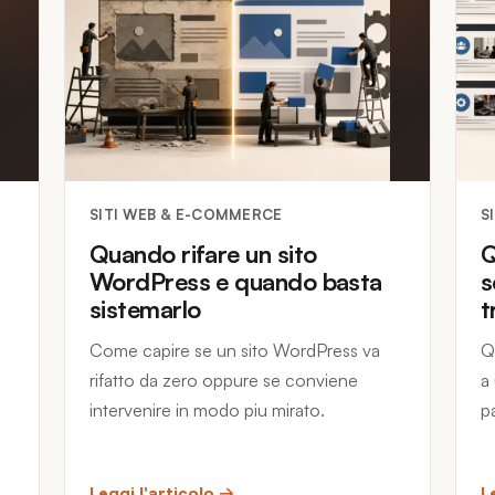
SITI WEB & E-COMMERCE
S
Quando rifare un sito
Q
WordPress e quando basta
s
sistemarlo
t
Come capire se un sito WordPress va
Q
rifatto da zero oppure se conviene
a
intervenire in modo piu mirato.
pa
Leggi l'articolo →
L